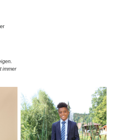
er
eigen.
ht immer