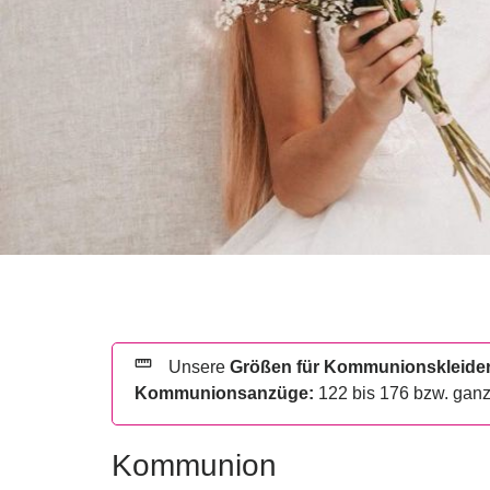
straighten
Unsere
Größen für Kommunionskleide
Kommunionsanzüge:
122 bis 176 bzw. gan
Kommunion