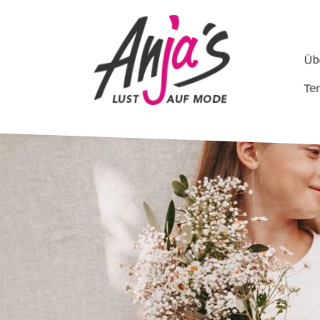
Üb
Te