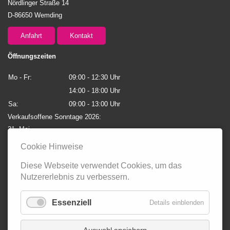
Nördlinger Straße 14
D-86650 Wemding
Anfahrt
Kontakt
Öffnungszeiten
Mo - Fr:
09:00 - 12:30 Uhr
14:00 - 18:00 Uhr
Sa:
09:00 - 13:00 Uhr
Verkaufsoffene Sonntage 2026:
31. Mai
08. November
Cookie Hinweise
Diese Webseite verwendet Cookies, um das
09092 5999
phone
Nutzererlebnis zu verbessern.
0151 10307315
whatsapp
info@anjas-lustaufmode.de
email
Essenziell
Details einblenden