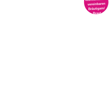
vereinbaren
Bräutigam/
Braut